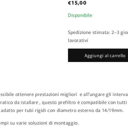
Prezzo
€15,00
di
Disponibile
listino
Spedizione stimata: 2–3 gio
lavorativi
Aggiungi al carrello
bile ottenere prestazioni migliori e all'ungare gli intervalli 
tico da istallare , questo prefiltro è compatibile con tutti i
è adatto per tubi rigidi con diametro esterno da 14/19mm.
empi su varie soluzioni di montaggio.