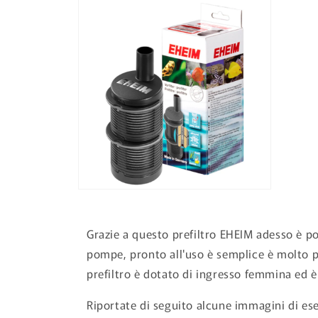
informazioni
sul prodotto
Apri
contenuti
multimediali
2
Grazie a questo prefiltro EHEIM adesso è possi
in
finestra
pompe, pronto all'uso è semplice è molto pra
modale
prefiltro è dotato di ingresso femmina ed 
Riportate di seguito alcune immagini di es