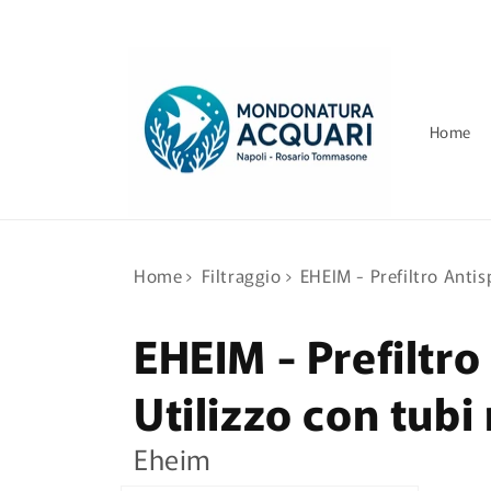
Vai
direttamente
ai contenuti
Home
Home
›
Filtraggio
›
EHEIM - Prefiltro Antis
EHEIM - Prefiltro
Utilizzo con tubi
Eheim
Passa alle