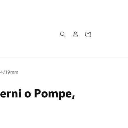
Accedi
Carrello
a 14/19mm
sterni o Pompe,