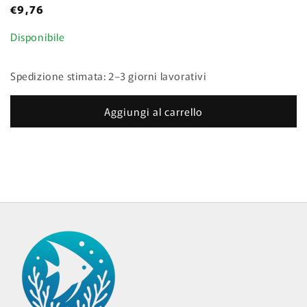
Prezzo
€9,76
sul prodotto
di
Disponibile
listino
Spedizione stimata: 2–3 giorni lavorativi
Aggiungi al carrello