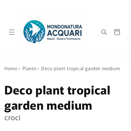
Vai
direttamente
ai contenuti
Carrello
Home
›
Piante
›
Deco plant tropical garden medium
Deco plant tropical
garden medium
croci
Passa alle
informazioni