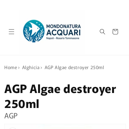
Vai
direttamente
ai contenuti
Carrello
Home
›
Alghicia
›
AGP Algae destroyer 250ml
AGP Algae destroyer
250ml
AGP
Passa alle
informazioni