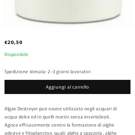
Apri
contenuti
multimediali
Prezzo
€20,50
2
in
di
finestra
Disponibile
listino
modale
Spedizione stimata: 2–3 giorni lavorativi
Aggiungi al carrello
Algae Destroyer può essere utilizzato negli acquari di
acqua dolce ed in quelli marini senza invertebrati.
Agisce efficacemente contro la formazione di alghe
adesive e fitoplancton, quali: alghe a spazzola , alghe