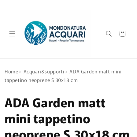
Vai
direttamente
ai contenuti
Carrello
Home
›
Acquari&supporti
›
ADA Garden matt mini
tappetino neoprene S 30x18 cm
ADA Garden matt
mini tappetino
neoprene S 30x18 cm