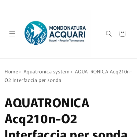
Vai
direttamente
ai contenuti
Carrello
Home
›
Aquatronica system
›
AQUATRONICA Acq210n-
O2 Interfaccia per sonda
AQUATRONICA
Acq210n-O2
Interfaccia per sonda